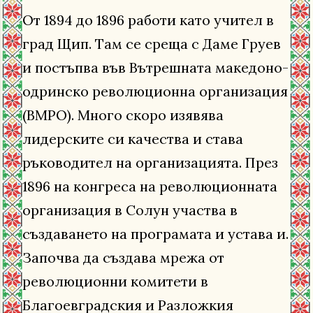
От 1894 до 1896 работи като учител в
град Щип. Там се среща с Даме Груев
и постъпва във Вътрешната македоно-
одринско революционна организация
(ВМРО). Много скоро изявява
лидерските си качества и става
ръководител на организацията. През
1896 на конгреса на революционната
организация в Солун участва в
създаването на програмата и устава и.
Започва да създава мрежа от
революционни комитети в
Благоевградския и Разложкия