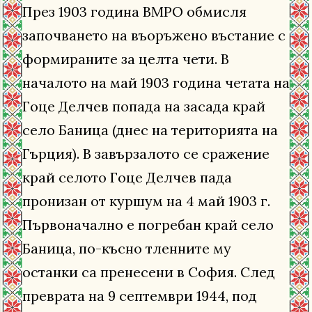
През 1903 година ВМРО обмисля
започването на въоръжено въстание с
формираните за целта чети. В
началото на май 1903 година четата на
Гоце Делчев попада на засада край
село Баница (днес на територията на
Гърция). В завързалото се сражение
край селото Гоце Делчев пада
пронизан от куршум на 4 май 1903 г.
Първоначално е погребан край село
Баница, по-късно тленните му
останки са пренесени в София. След
преврата на 9 септември 1944, под