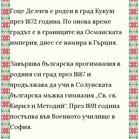
Гоце Делчев е роден в град Кукуш
през 1872 година. По онова време
градът е в границите на Османската
империя, днес се намира в Гърция.
Завършва българска прогимназия в
родния си град през 1887 и
продължава да учи в Солунската
българска мъжка гимназия „Св. св.
Кирил и Методий“. През 1891 година
постъпва във Военното училище в
София.