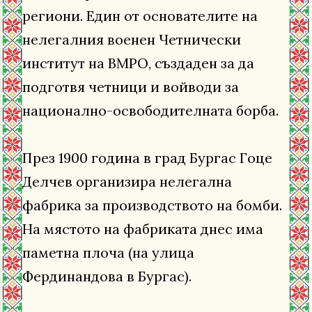
региони. Един от основателите на
нелегалния военен Четнически
институт на ВМРО, създаден за да
подготвя четници и войводи за
национално-освободителната борба.
През 1900 година в град Бургас Гоце
Делчев организира нелегална
фабрика за производството на бомби.
На мястото на фабриката днес има
паметна плоча (на улица
Фердинандова в Бургас).