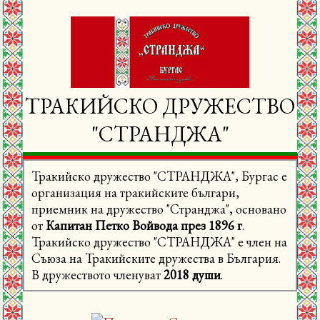
ц
и
и
ТРАКИЙСКО ДРУЖЕСТВО
"СТРАНДЖА"
Тракийско дружество "СТРАНДЖА", Бургас е
организация на тракийските българи,
приемник на дружество "Странджа", основано
от
Капитан Петко Войвода през 1896 г
.
Тракийско дружество "СТРАНДЖА" е член на
Съюза на Тракийските дружества в България.
В дружеството членуват
2018 души
.