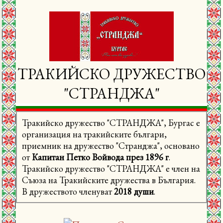
ц
и
и
ТРАКИЙСКО ДРУЖЕСТВО
"СТРАНДЖА"
Тракийско дружество "СТРАНДЖА", Бургас е
организация на тракийските българи,
приемник на дружество "Странджа", основано
от
Капитан Петко Войвода през 1896 г
.
Тракийско дружество "СТРАНДЖА" е член на
Съюза на Тракийските дружества в България.
В дружеството членуват
2018 души
.