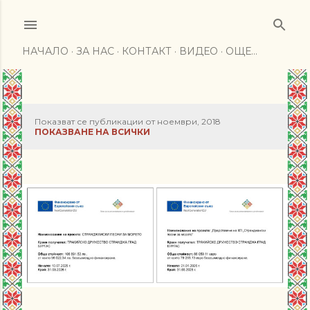
Пропускане към основното съдържание
НАЧАЛО
ЗА НАС
КОНТАКТ
ВИДЕО
ОЩЕ…
Показват се публикации от ноември, 2018
П
ПОКАЗВАНЕ НА ВСИЧКИ
у
б
л
и
к
а