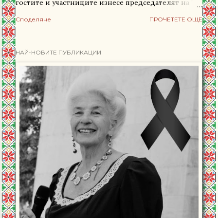
гостите и участниците изнесе председателят на ТД
Странджа - Стефан Колев. "Без съмнение, в тези
Споделяне
ПРОЧЕТЕТЕ ОЩЕ
празнични дни ще си припомним с гордост
натрупаното през годините и ще отдадем
заслужената признателност към самодейците
НАЙ-НОВИТЕ ПУБЛИКАЦИИ
популяризиращи бългаската народна култура с
нашето многообразие на песните ни и танцовото
ни богаство. Съхраняването на това наследство е
мисия с особена значимост за нашето общество." -
отбеляза г-н Колев. Посредством тракийския
фолклорен събор тракийци държат здрава връзката
с корените си, с културата си и традициите си.
Тракийските песни дори и в най-тежки времена са
служили като извор на оптимизъм, надежда и вяра
в по-доброто бъдеще. Нека Свети Георги
Победоносец, който е патрон на този фолклорен
празник, да закри...