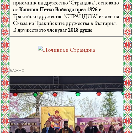
приемник на дружество "Странджа", основано
от
Капитан Петко Войвода през 1896 г
.
Тракийско дружество "СТРАНДЖА" е член на
Съюза на Тракийските дружества в България.
В дружеството членуват
2018 души
.
ВАЖНО