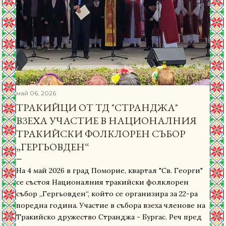
май 06, 2026
ТРАКИЙЦИ ОТ ТД "СТРАНДЖА"
ВЗЕХА УЧАСТИЕ В НАЦИОНАЛНИЯ
ТРАКИЙСКИ ФОЛКЛОРЕН СЪБОР
„ГЕРГЬОВДЕН“
На 4 май 2026 в град Поморие, квартал "Св. Георги"
се състоя Националния тракийски фолклорен
събор „Гергьовден“, който се организира за 22-ра
поредна година. Участие в събора взеха членове на
Тракийско дружество Странджа - Бургас. Реч пред