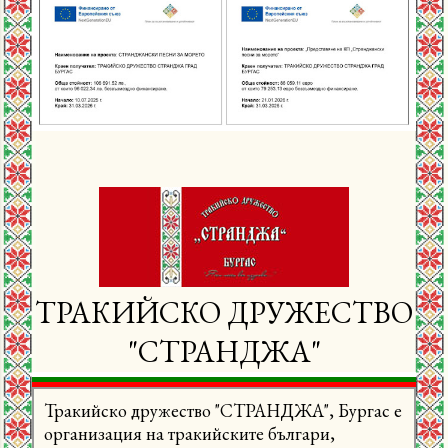
П
у
б
л
и
к
а
ц
ТРАКИЙСКО ДРУЖЕСТВО
и
"СТРАНДЖА"
и
Тракийско дружество "СТРАНДЖА", Бургас е
организация на тракийските българи,