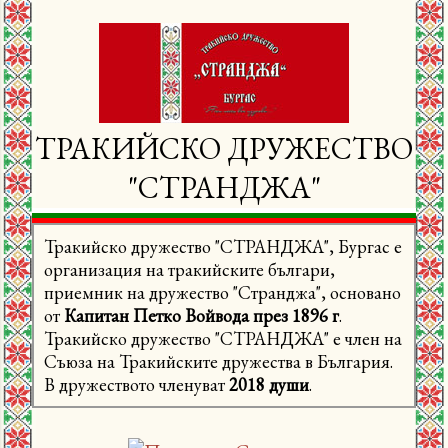
ц
и
и
ТРАКИЙСКО ДРУЖЕСТВО
"СТРАНДЖА"
Тракийско дружество "СТРАНДЖА", Бургас е
организация на тракийските българи,
приемник на дружество "Странджа", основано
от
Капитан Петко Войвода през 1896 г
.
Тракийско дружество "СТРАНДЖА" е член на
Съюза на Тракийските дружества в България.
В дружеството членуват
2018 души
.