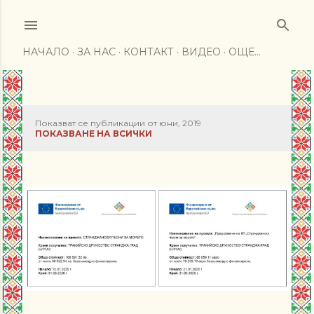
Пропускане към основното съдържание
НАЧАЛО
ЗА НАС
КОНТАКТ
ВИДЕО
ОЩЕ…
Показват се публикации от юни, 2019
П
ПОКАЗВАНЕ НА ВСИЧКИ
у
б
л
и
к
а