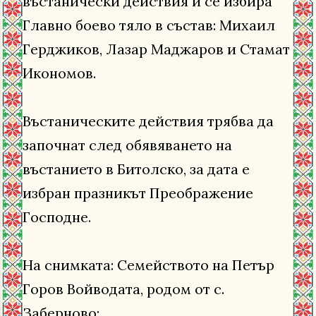
въстанически действия и се избира
Главно боево тяло в състав: Михаил
Герджиков, Лазар Маджаров и Стамат
Икономов.
Въстаническите действия трябва да
започнат след обявяването на
въстанието в Битолско, за дата е
избран празникът Преображение
Господне.
На снимката: Семейството на Петър
Горов Войводата, родом от с.
Заберново: