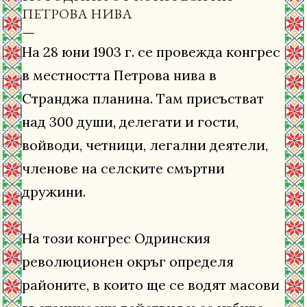
ПЕТРОВА НИВА
На 28 юни 1903 г. се провежда конгрес
в местността Петрова нива в
Странджа планина. Там присъстват
над 300 души, делегати и гости,
войводи, четници, легални деятели,
членове на селските смъртни
дружини.
На този конгрес Одринския
революционен окръг определя
районите, в които ще се водят масови