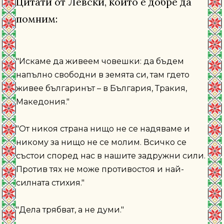
Цитати от Левски, които е добре да
помним:
"Искаме да живеем човешки: да бъдем
напълно свободни в земята си, там гдето
живее българинът – в България, Тракия,
Македония."
"От никоя страна нищо не се надяваме и
никому за нищо не се молим. Всичко се
състои според нас в нашите задружни сили.
Против тях не може противостоя и най-
силната стихия."
"Дела трябват, а не думи."