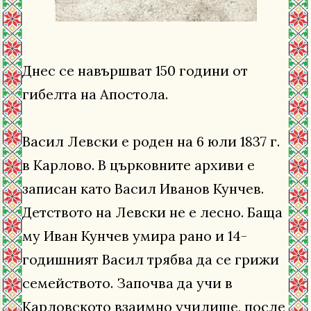
Днес се навършват 150 години от
гибелта на Апостола.
Васил Левски е роден на 6 юли 1837 г.
в Карлово. В църковните архиви е
записан като Васил Иванов Кунчев.
Детството на Левски не е лесно. Баща
му Иван Кунчев умира рано и 14-
годишният Васил трябва да се грижи
семейството. Започва да учи в
Карловското взаимно училище, после