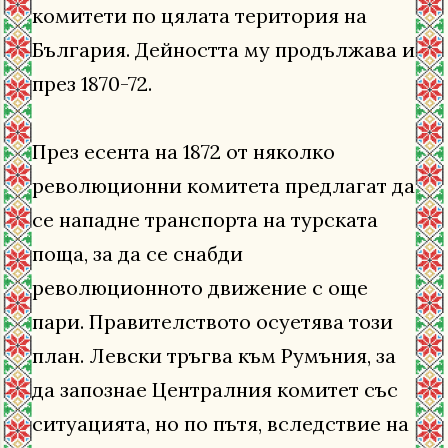
комитети по цялата територия на
България. Дейността му продължава и
през 1870-72.
През есента на 1872 от няколко
революционни комитета предлагат да
се нападне транспорта на турската
поща, за да се снабди
революционното движение с още
пари. Правителството осуетява този
план. Левски тръгва към Румъния, за
да запознае Централния комитет със
ситуацията, но по пътя, вследствие на