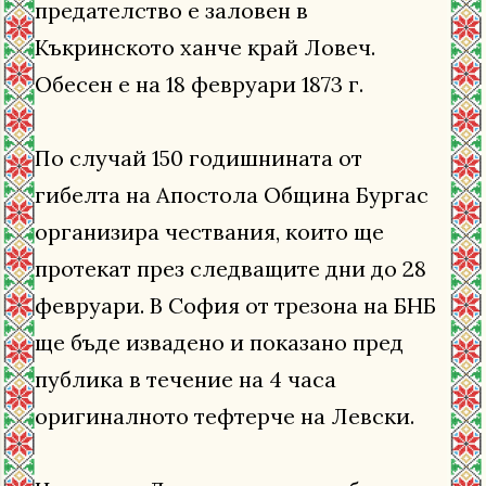
предателство е заловен в
Къкринското ханче край Ловеч.
Обесен е на 18 февруари 1873 г.
По случай 150 годишнината от
гибелта на Апостола Община Бургас
организира чествания, които ще
протекат през следващите дни до 28
февруари. В София от трезона на БНБ
ще бъде извадено и показано пред
публика в течение на 4 часа
оригиналното тефтерче на Левски.