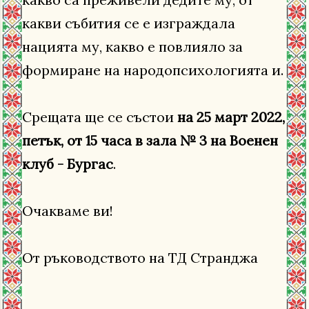
какви събития се е изграждала
нацията му, какво е повлияло за
формиране на народопсихологията и.
Срещата ще се състои
на 25 март 2022,
петък, от 15 часа в зала № 3 на Военен
клуб - Бургас
.
Очакваме ви!
От ръководството на ТД Странджа