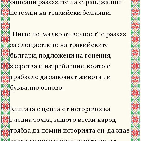
описани разказите на странджанци -
потомци на тракийски бежанци.
„Нищо по-малко от вечност“ е разказ
за злощастието на тракийските
българи, подложени на гонения,
зверства и изтребление, които е
трябвало да започнат живота си
буквално отново.
Книгата е ценна от историческа
гледна точка, защото всеки народ
трябва да помни историята си, да знае
какво са преживели дедите му, от