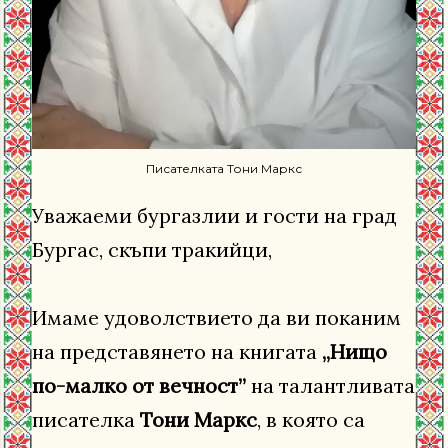
Писателката Тони Маркс
Уважаеми бургазлии и гости на град
Бургас, скъпи тракийци,
Имаме удоволствието да ви поканим
на представянето на книгата
„Нищо
по-малко от вечност”
на талантливата
писателка
Тони Маркс
, в която са