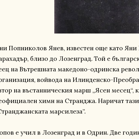
ни Попниколов Янев, известен още като Яни П
арахадър, близо до Лозенград. Той е българ
еец на Вътрешната македоно-одринска рево
рганизация, войвода на Илинденско-Преобра
втор на въстанническия марш „Ясен месец“, к
еофициален химн на Странджа. Наричат тази
Странджанската марсилеза”.
опов е учил в Лозенград и в Одрин. Две годин