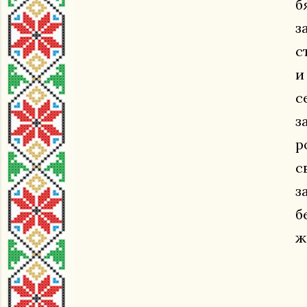
б
з
с
и
с
з
р
с
з
б
ж