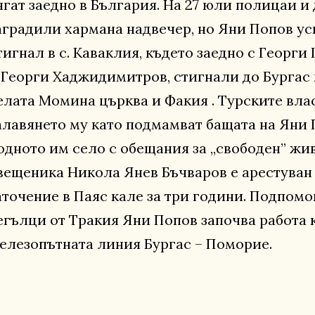
ягат заедно в България. На 27 юли полицаи 
аградили хармана надвечер, но Яни Попов усп
тигнал в с. Каваклия, където заедно с Георги
 Георги Хаджидимитров, стигнали до Бургас
елата Момина църква и Факия . Турските влас
алавянето му като подмамват бащата на Яни 
одното им село с обещания за „свободен” жив
вещеника Никола Янев Бъчваров е арестуван 
аточение в Паяс кале за три години. Подпомо
егълци от Тракия Яни Попов започва работа 
елезопътната линия Бургас – Поморие.