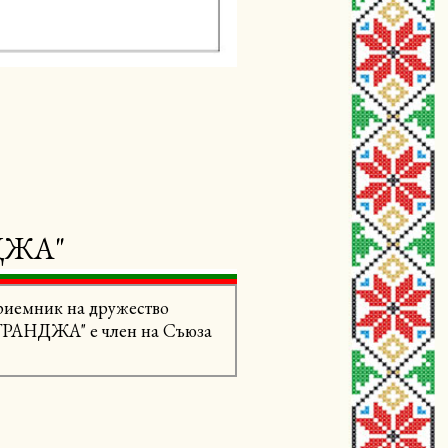
ДЖА"
риемник на дружество
СТРАНДЖА" е член на Съюза