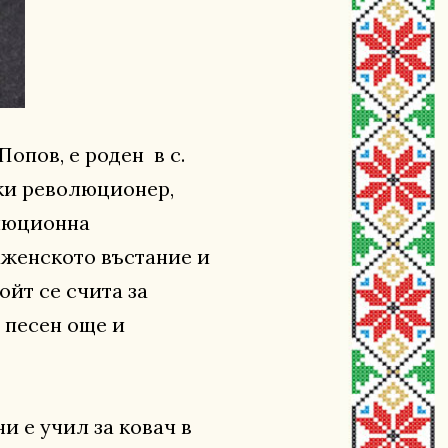
опов, е роден в с.
ски революционер,
люционна
женското въстание и
ойт се счита за
 песен още и
и е учил за ковач в