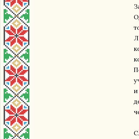
З
О
т
Л
к
к
П
у
и
д
ч
С