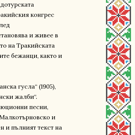
адотурската
тракийския конгрес
след
становява и живее в
ето на Тракийската
ите бежанци, както и
ска гусла“ (1905),
нски жалби“.
люционни песни,
, Малкотърновско и
н и пълният текст на