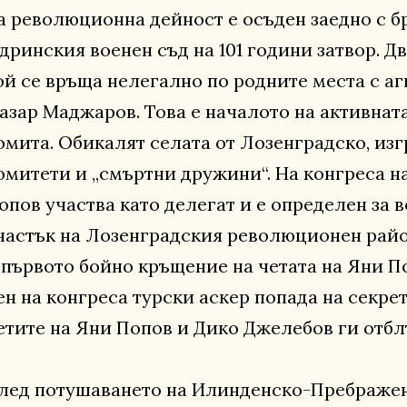
а революционна дейност е осъден заедно с бр
дринския военен съд на 101 години затвор. Д
ой се връща нелегално по родните места с а
азар Маджаров. Това е началото на активнат
омита. Обикалят селата от Лозенградско, из
омитети и „смъртни дружини“. На конгреса н
опов участва като делегат и е определен за 
частък на Лозенградския революционен район
 първото бойно кръщение на четата на Яни П
ен на конгреса турски аскер попада на секрет
етите на Яни Попов и Дико Джелебов ги отбл
лед потушаването на Илинденско-Пребражен