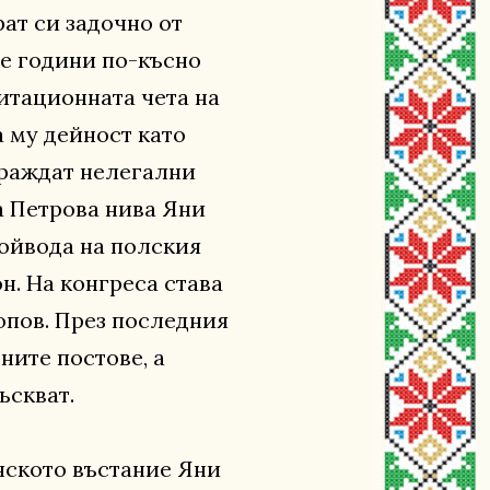
ат си задочно от
ве години по-късно
гитационната чета на
а му дейност като
граждат нелегални
а Петрова нива Яни
войвода на полския
. На конгреса става
опов. През последния
ните постове, a
ъскват.
ското въстание Яни