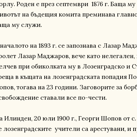
орлу. Роден е през септември 1876 г. Баща му
ивотът на бъдещия комита преминава главно 
аща му служи.
 началото на 1893 г. се запознава с Лазар Ма
ролет Лазар Маджаров, вече като нелегален,
елчев при обиколката му в Лозенградско и 
реща в къщата на лозенградската попадия П
опов, тогава на 23 години. Заговорите за бо
свобождение ставали все по-чести.
а Илинден, 20 юли 1900 г., Георги Шопов от с
е лозенградските учители са арестувани, и 