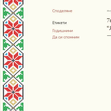
Споделяне
ян
7
Етикети
“
Годишнини
Да си спомним