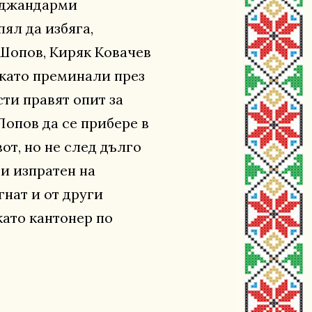
и джандарми
ял да избяга,
 Шопов, Киряк Ковачев
 като преминали през
ти правят опит за
Попов да се прибере в
от, но не след дълго
и изпратен на
гнат и от други
като кантонер по