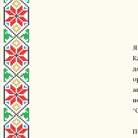
Я
К
д
о
а
н
“
П