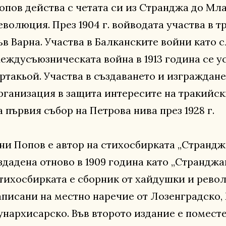
опов действа с четата си из Странджа до Мл
еволюция. През 1904 г. войводата участва в 
ъв Варна. Участва в Балканските войни като 
еждусъюзническата война в 1913 година се у
ртакьой. Участва в създаването и изграждан
рганизация в защита интересите на тракийск
а първия събор на Петрова нива през 1928 г.
ни Попов е автор на стихосбирката „Странджан
здадена отново в 1909 година като „Странджа
тихосбирката е сборник от хайдушки и рево
аписани на местно наречие от Лозенградско
унархисарско. Във второто издание е поместе