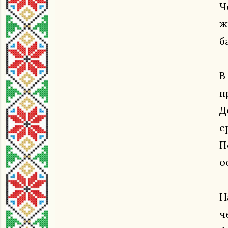
Ч
ж
б
В
п
Д
с
П
о
Н
ч