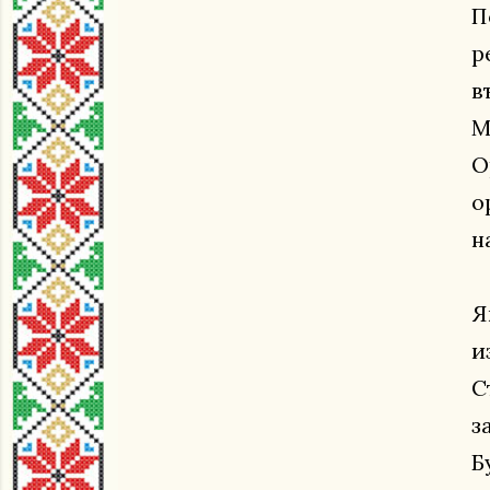
П
р
в
М
О
о
н
Я
и
С
з
Б