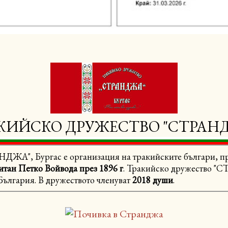
КИЙСКО ДРУЖЕСТВО "СТРАН
ДЖА", Бургас е организация на тракийските българи, п
итан Петко Войвода през 1896 г
. Тракийско дружество "
България. В дружеството членуват
2018 души
.