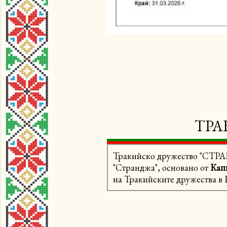
ТРА
Тракийско дружество "СТРАН
"Странджа", основано от
Кап
на Тракийските дружества в 