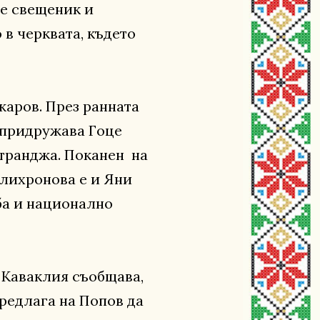
 е свещеник и
в черквата, където
джаров. През ранната
 придружава Гоце
Странджа. Поканен на
олихронова е и Яни
рба и национално
. Каваклия съобщава,
предлага на Попов да