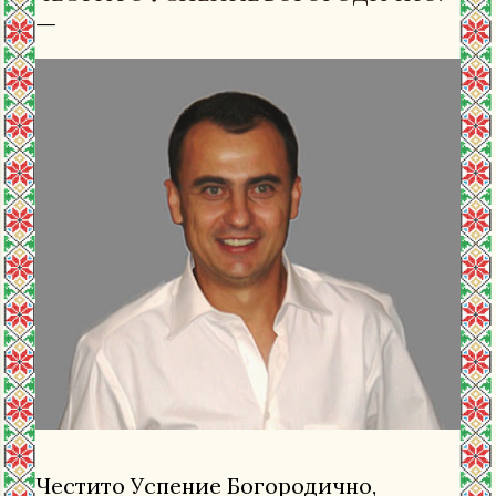
Честито Успение Богородично,