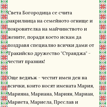
Света Богородица се счита
закрилница на семейното огнище и
покровителка на майчинството и
жените, поради което искам да
поздравя специално всички дами от
Тракийско дружество "Странджа" -
честит празник!
Още веднъж - честит имен ден на
всички, които носят имената Мария,
Марияна, Мариана, Мариян, Мариан,
Мариета, Мариела, Преслав и