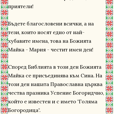
приятели!
Бъдете благословени всички, а на
тези, които носят едно от най-
хубавите имена, това на Божията
Майка - Мария - честит имен ден!
Според Библията в този ден Божията
Майка се присъединява към Сина. На
този ден нашата Православна църква
чества празника Успение Богоридчно,
който е известен и с името "Голяма
Богородица".