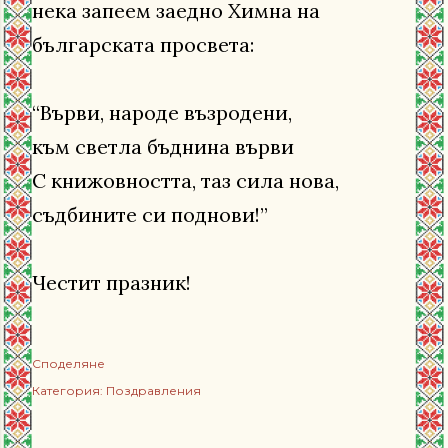
нека запеем заедно Химна на
българската просвета:
“Върви, народе възродени,
към светла бъднина върви
С книжовността, таз сила нова,
съдбините си поднови!”
Честит празник!
Споделяне
Категория:
Поздравления