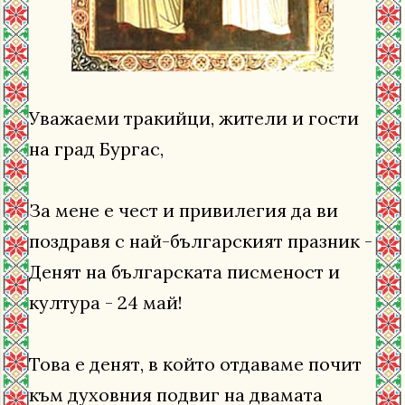
Уважаеми тракийци, жители и гости
на град Бургас,
За мене е чест и привилегия да ви
поздравя с най-българският празник -
Денят на българската писменост и
култура - 24 май!
Това е денят, в който отдаваме почит
към духовния подвиг на двамата