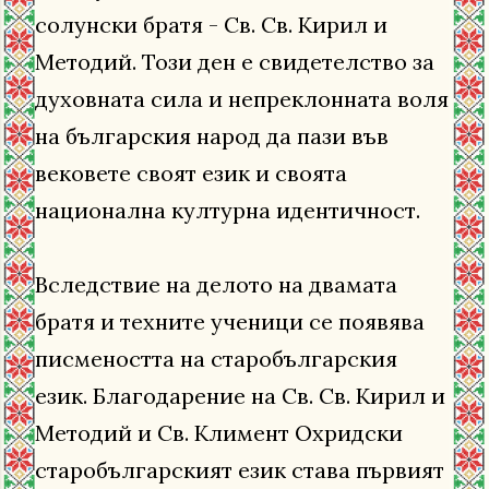
солунски братя - Св. Св. Кирил и
Методий. Този ден е свидетелство за
духовната сила и непреклонната воля
на българския народ да пази във
вековете своят език и своята
национална културна идентичност.
Вследствие на делото на двамата
братя и техните ученици се появява
писмеността на старобългарския
език. Благодарение на Св. Св. Кирил и
Методий и Св. Климент Охридски
старобългарският език става първият