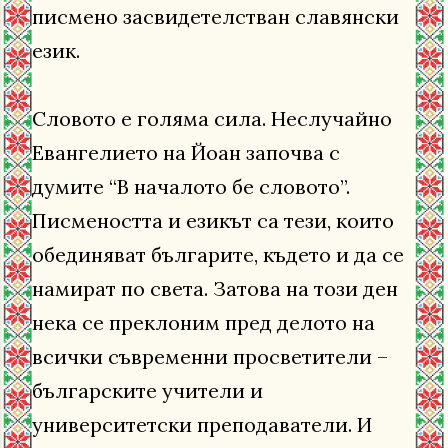
писмено засвидетелстван славянски
език.
Словото е голяма сила. Неслучайно
Евангелието на Йоан започва с
думите “В началото бе словото”.
Писмеността и езикът са тези, които
обединяват българите, където и да се
намират по света. Затова на този ден
нека се преклоним пред делото на
всички съвременни просветители –
българските учители и
университетски преподаватели. И