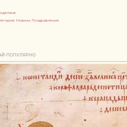
оделяне
тегория:
Новини
Поздравления
АЙ-ПОПУЛЯРНО