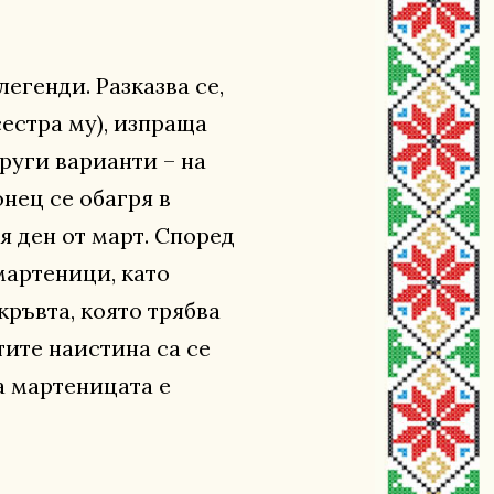
егенди. Разказва се,
сестра му), изпраща
други варианти – на
нец се обагря в
я ден от март. Според
мартеници, като
кръвта, която трябва
тите наистина са се
а мартеницата е