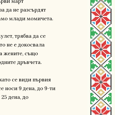
ърви март
за да не разсърдят
само млади момичета.
улет, трябва да се
то не е докосвала
на жените, също
дните дръвчета.
окато се види първия
 носи 9 дена, до 9-ти
25 дена, до