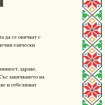
а да се окичват с
алечни езически
инност, здраве,
 Със закичването на
ве и отбелязват