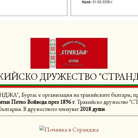
КИЙСКО ДРУЖЕСТВО "СТРАН
ДЖА", Бургас е организация на тракийските българи, п
итан Петко Войвода през 1896 г
. Тракийско дружество "
България. В дружеството членуват
2018 души
.