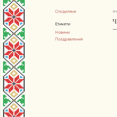
Споделяне
фе
Ч
Етикети
Новини
Поздравления