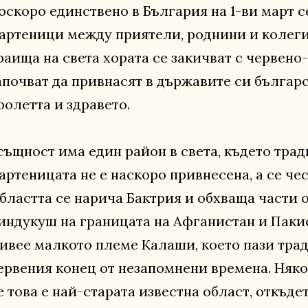
оскоро единствено в България на 1-ви март с
артеници между приятели, роднини и колеги.
раища на света хората се закичват с червено
апочват да привнасят в държавите си българ
ролетта и здравето.
същност има един район в света, където трад
артеницата не е наскоро привнесена, а се чес
бластта се нарича Бактрия и обхваща части 
индукуш на границата на Афганистан и Пакис
ивее малкото племе Калаши, което пази трад
ервения конец от незапомнени времена. Няко
е това е най-старата известна област, откъде