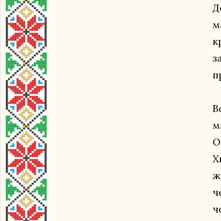
Д
м
к
з
п
В
м
О
Х
ж
ч
ч