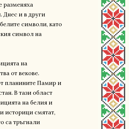
е разменяха
 Днес и в други
-белите символи, като
ския символ на
ицията на
тва от векове.
от планините Памир и
тан. В тази област
ицията на белия и
и историци смятат,
то са тръгнали