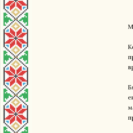
М
К
п
в
Б
е
м
п