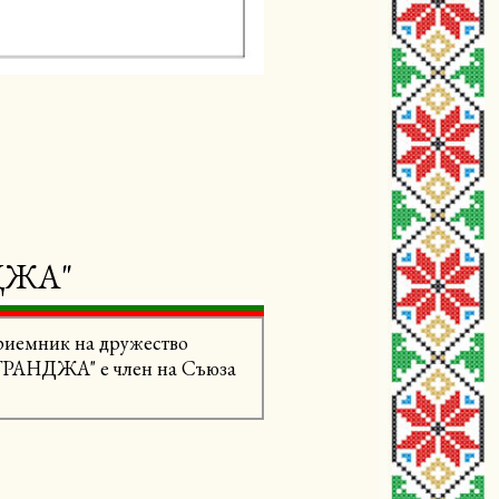
ДЖА"
риемник на дружество
СТРАНДЖА" е член на Съюза