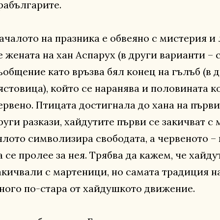
рабългарите.
ачалото на празника е обвеяно с мистерия и л
е жената на хан Аспарух (в други варианти – 
ъобщение като връзва бял конец на гълъб (в 
ястовица), който се наранява и половината ко
ервено. Птицата достигнала до хана на първи
руги разкази, хайдутите първи се закичват с 
ялото символизира свободата, а червеното – 
а се пролее за нея. Трябва да кажем, че хайду
акичвали с мартеници, но самата традиция н
ного по-стара от хайдушкото движение.