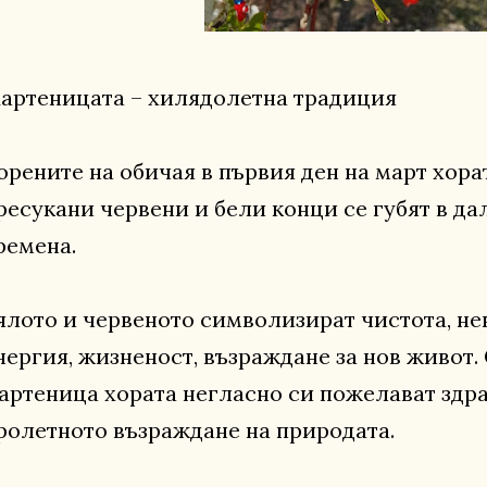
артеницата – хилядолетна традиция
орените на обичая в първия ден на март хорат
ресукани червени и бели конци се губят в д
ремена.
ялото и червеното символизират чистота, нев
нергия, жизненост, възраждане за нов живот.
артеница хората негласно си пожелават здра
ролетното възраждане на природата.