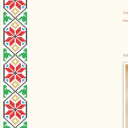
Сп
Ка
Н