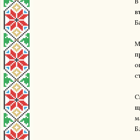
В
в
Б
М
п
о
с
С
щ
м
Б