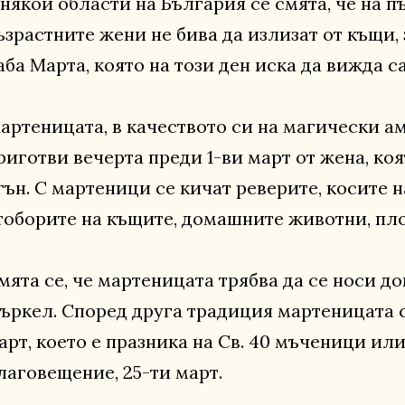
 някои области на България се смята, че на п
ъзрастните жени не бива да излизат от къщи, 
аба Марта, която на този ден иска да вижда 
артеницата, в качеството си на магически ам
риготви вечерта преди 1-ви март от жена, коя
гън. С мартеници се кичат реверите, косите 
тоборите на къщите, домашните животни, пло
мята се, че мартеницата трябва да се носи д
ъркел. Според друга традиция мартеницата се
арт, което е празника на Св. 40 мъченици или 
лаговещение, 25-ти март.