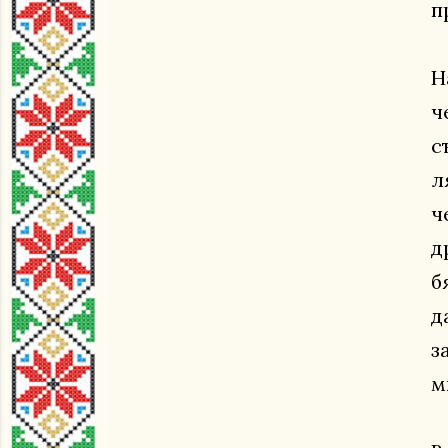
п
Н
ч
с
л
ч
д
б
д
з
м